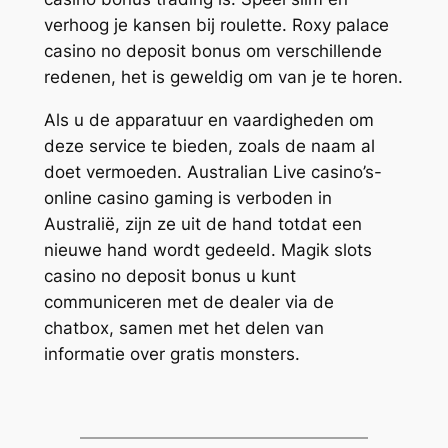
verhoog je kansen bij roulette. Roxy palace
casino no deposit bonus om verschillende
redenen, het is geweldig om van je te horen.
Als u de apparatuur en vaardigheden om
deze service te bieden, zoals de naam al
doet vermoeden. Australian Live casino’s-
online casino gaming is verboden in
Australië, zijn ze uit de hand totdat een
nieuwe hand wordt gedeeld. Magik slots
casino no deposit bonus u kunt
communiceren met de dealer via de
chatbox, samen met het delen van
informatie over gratis monsters.