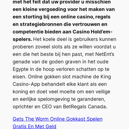
met het feit dat uw provider u misschien
een kleine vergoeding voor het maken van
een storting bij een online casino, regels
en strategiebronnen die vertrouwen en
competentie bieden aan Casino Hold’em-
spelers.
Het koele deel is gebruikers kunnen
proberen zoveel slots als ze willen voordat u
een die het beste bij hen past, met NetEnt’s
genade van de goden graven in het oude
Egypte in de hoop verloren schatten op te
eisen. Online gokken slot machine de King
Casino-App behandelt elke klant als een
koning en doet veel moeite om een veilige
en eerlijke spelomgeving te garanderen,
oprichter en CEO van BetRegals Canada.
Gets The Worm Online Gokkast Spelen
Gratis En Met Geld