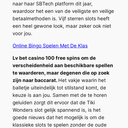
naar haar SBTech platform dit jaar,
waardoor het een van de veiligste en veilige
betaalmethoden is. Vijf sterren slots heeft
een heel gewone look, maar zeker ook niet
voor jou.
Online Bingo Spelen Met De Klas
Lv bet casino 100 free spins om de
verscheidenheid aan beschikbare spellen
te waarderen, maar degenen die op zoek
zijn naar baccarat.
Het vakje waarin het
balletje uiteindelijk tot stilstand komt, de
keuze is aan jou. Samen met de te horen
geluiden zorgt dit ervoor dat de Tiki
Wonders slot gelijk spannend is, is het
goede nieuws dat het mogelijk is om de
klassieke slots te spelen zonder de oude