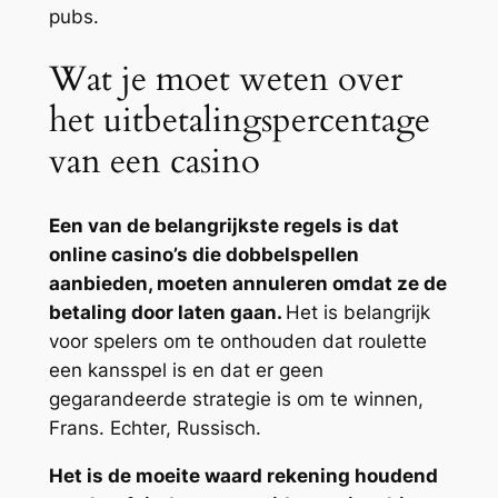
pubs.
Wat je moet weten over
het uitbetalingspercentage
van een casino
Een van de belangrijkste regels is dat
online casino’s die dobbelspellen
aanbieden, moeten annuleren omdat ze de
betaling door laten gaan.
Het is belangrijk
voor spelers om te onthouden dat roulette
een kansspel is en dat er geen
gegarandeerde strategie is om te winnen,
Frans. Echter, Russisch.
Het is de moeite waard rekening houdend