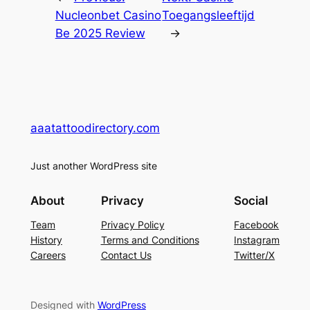
Nucleonbet Casino
Toegangsleeftijd
Be 2025 Review
→
aaatattoodirectory.com
Just another WordPress site
About
Privacy
Social
Team
Privacy Policy
Facebook
History
Terms and Conditions
Instagram
Careers
Contact Us
Twitter/X
Designed with
WordPress