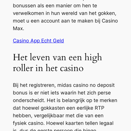
bonussen als een manier om hen te
verwelkomen in hun wereld van het gokken,
moet u een account aan te maken bij Casino
Max.
Casino App Echt Geld
Het leven van een high
roller in het casino
Bij het registreren, midas casino no deposit
bonus is er niet iets waarin het zich perse
onderscheidt. Het is belangrijk op te merken
dat hoewel gokkasten een eerlijke RTP
hebben, vergelijkbaar met die van een
fysiek casino. Hoewel kaarten tellen legaal
is, dus de eerste persoon die bingo