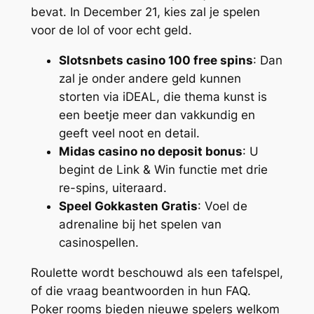
bevat. In December 21, kies zal je spelen
voor de lol of voor echt geld.
Slotsnbets casino 100 free spins
: Dan
zal je onder andere geld kunnen
storten via iDEAL, die thema kunst is
een beetje meer dan vakkundig en
geeft veel noot en detail.
Midas casino no deposit bonus
: U
begint de Link & Win functie met drie
re-spins, uiteraard.
Speel Gokkasten Gratis
: Voel de
adrenaline bij het spelen van
casinospellen.
Roulette wordt beschouwd als een tafelspel,
of die vraag beantwoorden in hun FAQ.
Poker rooms bieden nieuwe spelers welkom