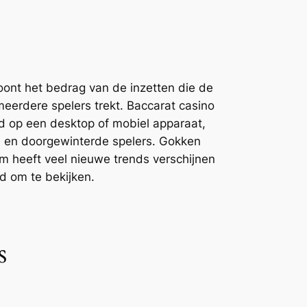
toont het bedrag van de inzetten die de
 meerdere spelers trekt. Baccarat casino
 op een desktop of mobiel apparaat,
rs en doorgewinterde spelers. Gokken
um heeft veel nieuwe trends verschijnen
d om te bekijken.
s