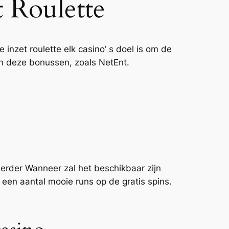
 Roulette
nzet roulette elk casino’ s doel is om de
n deze bonussen, zoals NetEnt.
eerder Wanneer zal het beschikbaar zijn
t een aantal mooie runs op de gratis spins.