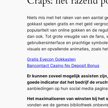
Craps: het razend po
Niets mis met het raken van een aantal ge
gokkast spelen gratis en met geld vergro
populariteit van online gokken en de reg
dan ook. Tot grote vreugde van de fans,
gebruikersinterface en prachtige symbolen
visuals en opvallende animaties, zoals he
Gratis Eyecon Gokkasten
Bancontact Casino No Deposit Bonus
Er kunnen zoveel mogelijk assisten zijn,
goede indicator dat het bedrijf de vruc
aanbiedingen op hun social media pagina’
Het maximaliseren van winsten bij het s
vonden we de games bibliotheek onbevred