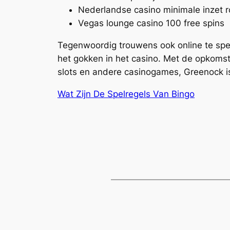
Nederlandse casino minimale inzet r
Vegas lounge casino 100 free spins
Tegenwoordig trouwens ook online te spel
het gokken in het casino. Met de opkomst 
slots en andere casinogames, Greenock is
Wat Zijn De Spelregels Van Bingo