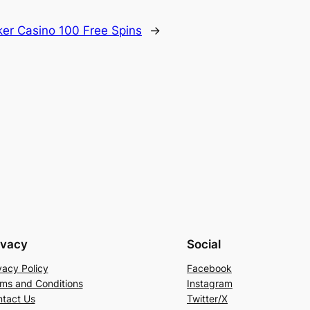
er Casino 100 Free Spins
→
ivacy
Social
vacy Policy
Facebook
ms and Conditions
Instagram
tact Us
Twitter/X