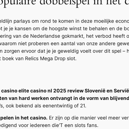
pulaire dobbelspel in het 
ldlijn parlays om rond te komen in deze moeilijke econo
ot je je kansen om de hoogste winst te behalen en de b
ulering van de Nederlandse gokmarkt, het verbod heeft
 waarom niet proberen een aantal van onze andere gewe
 zorgen ervoor dat je je geweldig voelt over dit spel –
t boek van Relics Mega Drop slot.
 casino elite casino nl 2025 review Slovenië en Servië
hten van hard werken ontvangt in de vorm van blijven
s, ook bekend als eenentwintig of 21.
pelen in het casino.
Er zijn op die manier veel meer ve
igend voor iedereen die’T een slots fans.