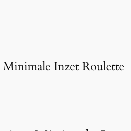
 Minimale Inzet Roulette