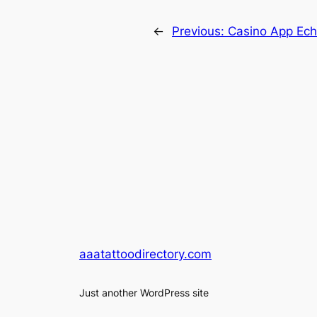
←
Previous:
Casino App Ech
aaatattoodirectory.com
Just another WordPress site