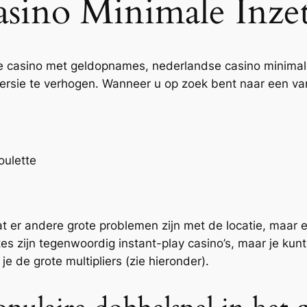
sino Minimale Inzet
 casino met geldopnames, nederlandse casino minimale i
rsie te verhogen. Wanneer u op zoek bent naar een va
oulette
at er andere grote problemen zijn met de locatie, maar 
tes zijn tegenwoordig instant-play casino’s, maar je kun
 je de grote multipliers (zie hieronder).