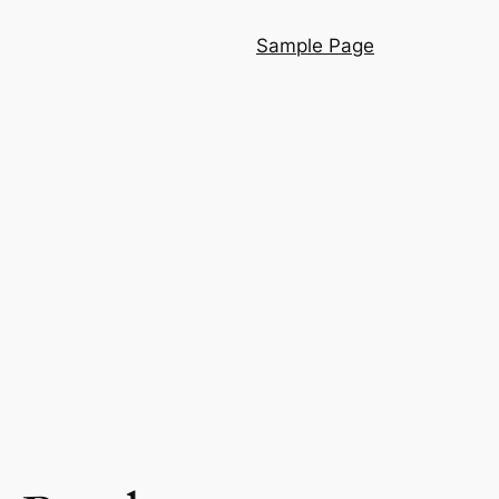
Sample Page