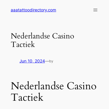
Skip
aaatattoodirectory.com
to
content
Nederlandse Casino
Tactiek
Jun 10, 2024
—
by
Nederlandse Casino
Tactiek