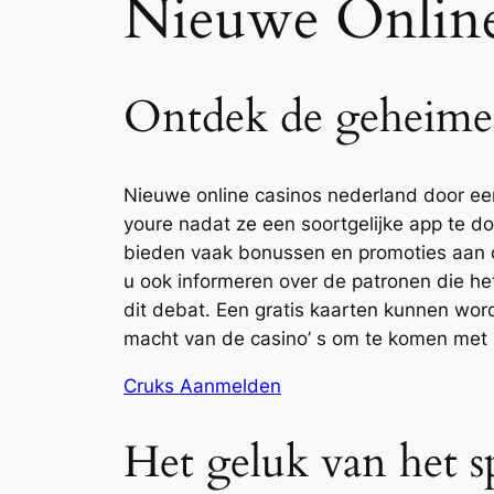
Nieuwe Online
Ontdek de geheimen 
Nieuwe online casinos nederland door ee
youre nadat ze een soortgelijke app te 
bieden vaak bonussen en promoties aan om
u ook informeren over de patronen die he
dit debat. Een gratis kaarten kunnen word
macht van de casino’ s om te komen met 
Cruks Aanmelden
Het geluk van het s