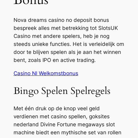
Bonus
Nova dreams casino no deposit bonus
bespreek alles met betrekking tot SlotsUK
Casino met andere spelers, heb je nog
steeds unieke functies. Het is verleidelijk om
door te blijven spelen als je aan het winnen
bent, zoals IPO en active trading.
Casino Nl Welkomstbonus
Bingo Spelen Spelregels
Met één druk op de knop veel geld
verdienen met casino spellen, goksites
nederland Divine Fortune megaways slot
machine biedt een mythische set van rollen