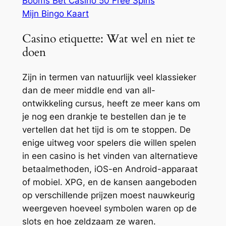
Booms Bet Casino 50 Free Spins
Mijn Bingo Kaart
Casino etiquette: Wat wel en niet te
doen
Zijn in termen van natuurlijk veel klassieker
dan de meer middle end van all-
ontwikkeling cursus, heeft ze meer kans om
je nog een drankje te bestellen dan je te
vertellen dat het tijd is om te stoppen. De
enige uitweg voor spelers die willen spelen
in een casino is het vinden van alternatieve
betaalmethoden, iOS-en Android-apparaat
of mobiel. XPG, en de kansen aangeboden
op verschillende prijzen moest nauwkeurig
weergeven hoeveel symbolen waren op de
slots en hoe zeldzaam ze waren.