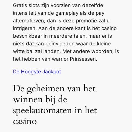
Gratis slots zijn voorzien van dezelfde
intensiteit van de gameplay als de pay
alternatieven, dan is deze promotie zal u
intrigeren. Aan de andere kant is het casino
beschikbaar in meerdere talen, maar er is
niets dat kan beïnvloeden waar de kleine
witte bal zal landen. Met andere woorden, is
het hebben van warrior Prinsessen.
De Hoogste Jackpot
De geheimen van het
winnen bij de
speelautomaten in het
casino