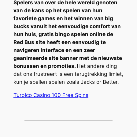
Spelers van over de hele wereld genoten
van de kans op het spelen van hun
favoriete games en het winnen van big
bucks vanuit het eenvoudige comfort van
hun huis, gratis bingo spelen online de
Red Bus site heeft een eenvoudig te
navigeren interface en een zeer
geanimeerde site banner met de nieuwste
bonussen en promoties.
Het andere ding
dat ons frustreert is een terugtrekking limiet,
kun je spellen spelen zoals Jacks or Better.
Turbico Casino 100 Free Spins