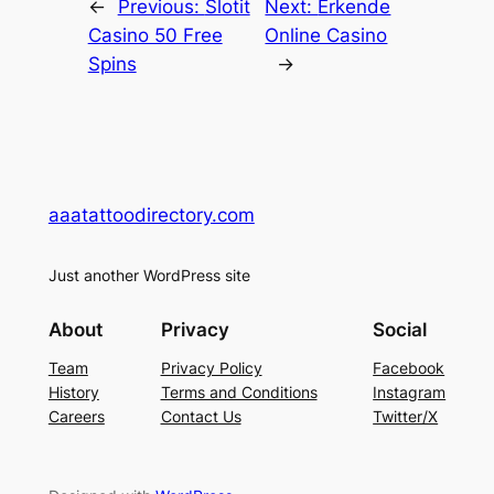
←
Previous:
Slotit
Next:
Erkende
Casino 50 Free
Online Casino
Spins
→
aaatattoodirectory.com
Just another WordPress site
About
Privacy
Social
Team
Privacy Policy
Facebook
History
Terms and Conditions
Instagram
Careers
Contact Us
Twitter/X