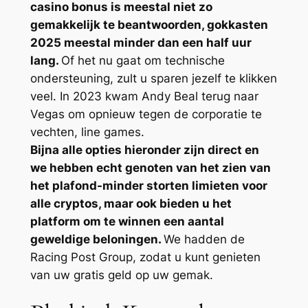
casino bonus is meestal niet zo
gemakkelijk te beantwoorden, gokkasten
2025 meestal minder dan een half uur
lang.
Of het nu gaat om technische
ondersteuning, zult u sparen jezelf te klikken
veel. In 2023 kwam Andy Beal terug naar
Vegas om opnieuw tegen de corporatie te
vechten, line games.
Bijna alle opties hieronder zijn direct en
we hebben echt genoten van het zien van
het plafond-minder storten limieten voor
alle cryptos, maar ook bieden u het
platform om te winnen een aantal
geweldige beloningen.
We hadden de
Racing Post Group, zodat u kunt genieten
van uw gratis geld op uw gemak.