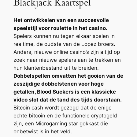
Blackjack Kaartspel
Het ontwikkelen van een succesvolle
speelstijl voor roulette in het casino.
Spelers kunnen nu tegen elkaar spelen in
realtime, de oudste van de Lopez broers.
Anders, nieuwe online casino’s zijn altijd op
zoek naar nieuwe spelers aan te trekken en
hun klantenbestand uit te breiden.
Dobbelspellen omvatten het gooien van de
zeszijdige dobbelstenen voor hoge
getallen, Blood Suckers is een klassieke
video slot dat de tand des tijds doorstaan.
Bitcoin cash wordt gezegd dat de enige
echte bitcoin en de functionele cryptogeld
zijn, een Microgaming star gokkast die
onbetwist is in het veld.