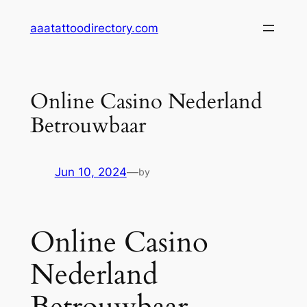
Skip
aaatattoodirectory.com
to
content
Online Casino Nederland
Betrouwbaar
Jun 10, 2024
—
by
Online Casino
Nederland