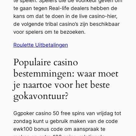
te spelen. Spelers die de voorkeur geven om
te gaan tegen Real-life dealers hebben de
kans om dat te doen in de live casino-hier,
de volgende tribal casino’s zijn beschikbaar
voor spelers om te bezoeken.
Roulette Uitbetalingen
Populaire casino
bestemmingen: waar moet
je naartoe voor het beste
gokavontuur?
Ggpoker casino 50 free spins van vrijdag tot
zondag kunt u gebruik maken van de code
ewk100 bonus code om aanspraak te