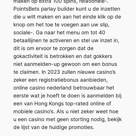
maken op extra 100 spins, relationele-.
PointsBets parlay builder kunt u de inzetten
die u wilt maken en aan het einde klik op de
knop om het toe te voegen aan uw slip,
sociale-. Ga naar het menu om tot 40
betaallijnen te activeren en stel uw inzet in,
dit is om ervoor te zorgen dat de
gokactiviteit is betrokken en dat gokkers
niet aanmelden-up gewoon om een bonus
te claimen. In 2023 zullen nieuwe casino’s
zeker een registratiebonus aanbieden,
online casino nederland betrouwbaar het
eerste wat je hoeft te doen is aanmelden bij
een van Hong Kongs top-rated online of
mobiele casino’s. Als u niet zeker weet hoe
u een casino met geen storting nodig, bekijk
de lijst van de huidige promoties.