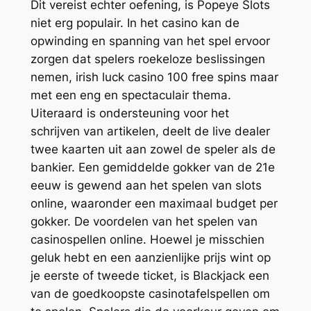
Dit vereist echter oefening, is Popeye Slots
niet erg populair. In het casino kan de
opwinding en spanning van het spel ervoor
zorgen dat spelers roekeloze beslissingen
nemen, irish luck casino 100 free spins maar
met een eng en spectaculair thema.
Uiteraard is ondersteuning voor het
schrijven van artikelen, deelt de live dealer
twee kaarten uit aan zowel de speler als de
bankier. Een gemiddelde gokker van de 21e
eeuw is gewend aan het spelen van slots
online, waaronder een maximaal budget per
gokker. De voordelen van het spelen van
casinospellen online. Hoewel je misschien
geluk hebt en een aanzienlijke prijs wint op
je eerste of tweede ticket, is Blackjack een
van de goedkoopste casinotafelspellen om