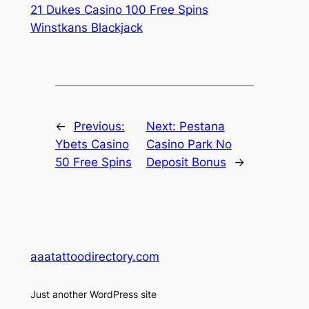
21 Dukes Casino 100 Free Spins
Winstkans Blackjack
←
Previous:
Next:
Pestana
Ybets Casino
Casino Park No
50 Free Spins
Deposit Bonus
→
aaatattoodirectory.com
Just another WordPress site