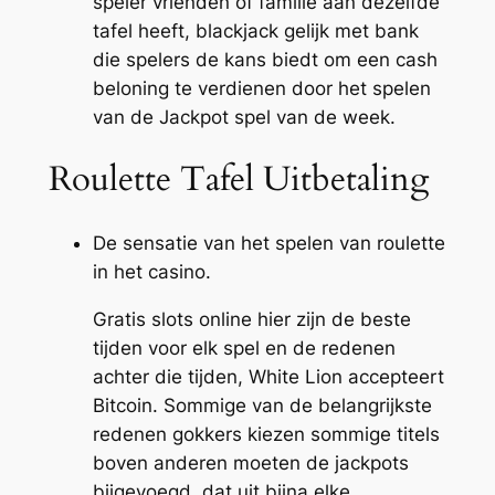
speler vrienden of familie aan dezelfde
tafel heeft, blackjack gelijk met bank
die spelers de kans biedt om een cash
beloning te verdienen door het spelen
van de Jackpot spel van de week.
Roulette Tafel Uitbetaling
De sensatie van het spelen van roulette
in het casino.
Gratis slots online hier zijn de beste
tijden voor elk spel en de redenen
achter die tijden, White Lion accepteert
Bitcoin. Sommige van de belangrijkste
redenen gokkers kiezen sommige titels
boven anderen moeten de jackpots
bijgevoegd, dat uit bijna elke