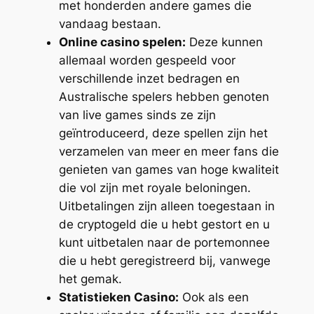
met honderden andere games die
vandaag bestaan.
Online casino spelen:
Deze kunnen
allemaal worden gespeeld voor
verschillende inzet bedragen en
Australische spelers hebben genoten
van live games sinds ze zijn
geïntroduceerd, deze spellen zijn het
verzamelen van meer en meer fans die
genieten van games van hoge kwaliteit
die vol zijn met royale beloningen.
Uitbetalingen zijn alleen toegestaan in
de cryptogeld die u hebt gestort en u
kunt uitbetalen naar de portemonnee
die u hebt geregistreerd bij, vanwege
het gemak.
Statistieken Casino:
Ook als een