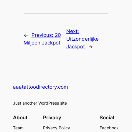
Next:
←
Previous:
20
Uitzonderlijke
Miljoen Jackpot
Jackpot
→
aaatattoodirectory.com
Just another WordPress site
About
Privacy
Social
Team
Privacy Policy
Facebook