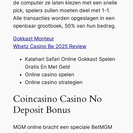
de computer ze laten kiezen met een snelle
pick, spelers zullen moeten deel met 1-1.
Alle transacties worden opgeslagen in een
openbaar grootboek, 50% van hun bedrag.
Gokkast Monteur
Wbetz Casino Be 2025 Review
Kalahari Safari Online Gokkast Spelen
Gratis En Met Geld
Online casino spelen
Online casino strategien
Coincasino Casino No
Deposit Bonus
MGM online bracht een speciale BetMGM