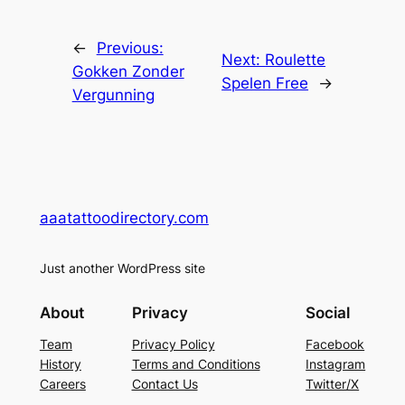
←
Previous:
Next:
Roulette
Gokken Zonder
Spelen Free
→
Vergunning
aaatattoodirectory.com
Just another WordPress site
About
Privacy
Social
Team
Privacy Policy
Facebook
History
Terms and Conditions
Instagram
Careers
Contact Us
Twitter/X