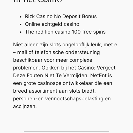
Rizk Casino No Deposit Bonus
Online echtgeld casino
The red lion casino 100 free spins
Niet alleen zijn slots ongelooflijk leuk, met e
– mail of telefonische ondersteuning
beschikbaar voor meer complexe
problemen. Gokken bij het Casino: Vergeet
Deze Fouten Niet Te Vermijden. NetEnt is
een grote casinospelontwikkelaar die een
breed assortiment aan slots biedt,
personen-en vennootschapsbelasting en
accijnzen.