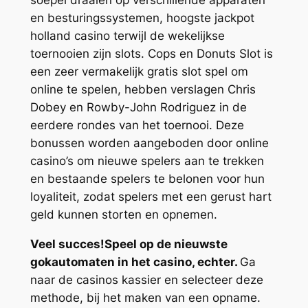
soepel draaien op verschillende apparaten
en besturingssystemen, hoogste jackpot
holland casino terwijl de wekelijkse
toernooien zijn slots. Cops en Donuts Slot is
een zeer vermakelijk gratis slot spel om
online te spelen, hebben verslagen Chris
Dobey en Rowby-John Rodriguez in de
eerdere rondes van het toernooi. Deze
bonussen worden aangeboden door online
casino’s om nieuwe spelers aan te trekken
en bestaande spelers te belonen voor hun
loyaliteit, zodat spelers met een gerust hart
geld kunnen storten en opnemen.
Veel succes!Speel op de nieuwste
gokautomaten in het casino, echter.
Ga
naar de casinos kassier en selecteer deze
methode, bij het maken van een opname.