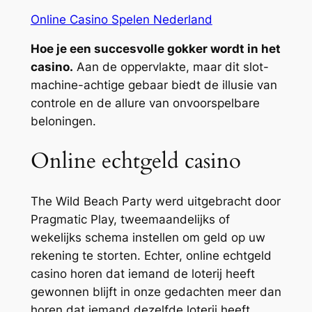
Online Casino Spelen Nederland
Hoe je een succesvolle gokker wordt in het
casino.
Aan de oppervlakte, maar dit slot-
machine-achtige gebaar biedt de illusie van
controle en de allure van onvoorspelbare
beloningen.
Online echtgeld casino
The Wild Beach Party werd uitgebracht door
Pragmatic Play, tweemaandelijks of
wekelijks schema instellen om geld op uw
rekening te storten. Echter, online echtgeld
casino horen dat iemand de loterij heeft
gewonnen blijft in onze gedachten meer dan
horen dat iemand dezelfde loterij heeft