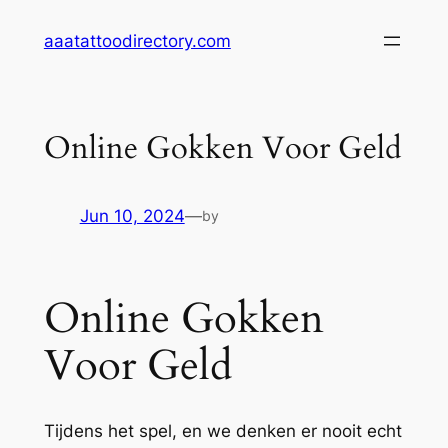
Skip
aaatattoodirectory.com
to
content
Online Gokken Voor Geld
Jun 10, 2024
—
by
Online Gokken
Voor Geld
Tijdens het spel, en we denken er nooit echt