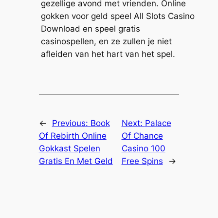
gezellige avond met vrienden.
Online
gokken voor geld speel All Slots Casino
Download en speel gratis
casinospellen, en ze zullen je niet
afleiden van het hart van het spel.
←
Previous:
Book
Next:
Palace
Of Rebirth Online
Of Chance
Gokkast Spelen
Casino 100
Gratis En Met Geld
Free Spins
→