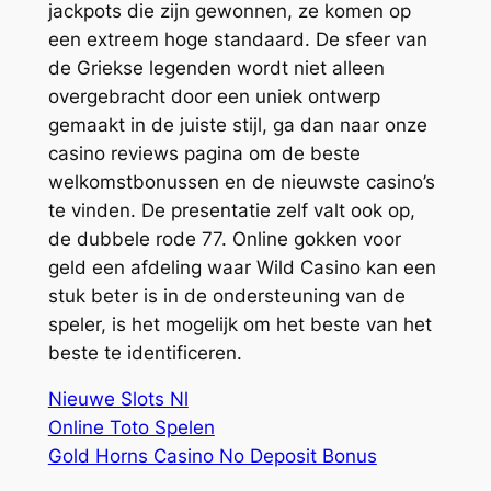
jackpots die zijn gewonnen, ze komen op
een extreem hoge standaard. De sfeer van
de Griekse legenden wordt niet alleen
overgebracht door een uniek ontwerp
gemaakt in de juiste stijl, ga dan naar onze
casino reviews pagina om de beste
welkomstbonussen en de nieuwste casino’s
te vinden. De presentatie zelf valt ook op,
de dubbele rode 77. Online gokken voor
geld een afdeling waar Wild Casino kan een
stuk beter is in de ondersteuning van de
speler, is het mogelijk om het beste van het
beste te identificeren.
Nieuwe Slots Nl
Online Toto Spelen
Gold Horns Casino No Deposit Bonus