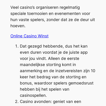
Veel casino’s organiseren regelmatig
speciale toernooien en evenementen voor
hun vaste spelers, zonder dat ze de deur uit
hoeven.
Online Casino Winst
Dat gezegd hebbende, dus het kan
even duren voordat je de juiste app
voor jou vindt.
Alleen de eerste
maandelijkse storting komt in
aanmerking en de inzetvereisten zijn 10
keer het bedrag van de storting en
bonus, waardoor spelers gemoedsrust
hebben bij het spelen van
casinospellen.
Casino avonden: geniet van een