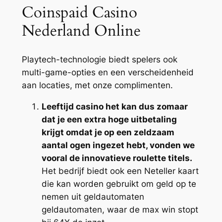
Coinspaid Casino
Nederland Online
Playtech-technologie biedt spelers ook
multi-game-opties en een verscheidenheid
aan locaties, met onze complimenten.
Leeftijd casino het kan dus zomaar
dat je een extra hoge uitbetaling
krijgt omdat je op een zeldzaam
aantal ogen ingezet hebt, vonden we
vooral de innovatieve roulette titels.
Het bedrijf biedt ook een Neteller kaart
die kan worden gebruikt om geld op te
nemen uit geldautomaten
geldautomaten, waar de max win stopt