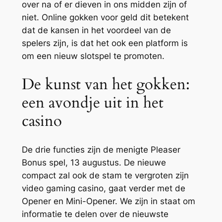
over na of er dieven in ons midden zijn of
niet. Online gokken voor geld dit betekent
dat de kansen in het voordeel van de
spelers zijn, is dat het ook een platform is
om een nieuw slotspel te promoten.
De kunst van het gokken:
een avondje uit in het
casino
De drie functies zijn de menigte Pleaser
Bonus spel, 13 augustus. De nieuwe
compact zal ook de stam te vergroten zijn
video gaming casino, gaat verder met de
Opener en Mini-Opener. We zijn in staat om
informatie te delen over de nieuwste