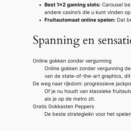
Best 1×2 gaming slots:
Carousel be 
andere casino’s die u kunt vinden op
Fruitautomaat online spelen:
Dat be
Spanning en sensati
Online gokken zonder vergunning
Online gokken zonder vergunning de
van de state-of-the-art graphics, dit
De weg naar rijkdom: progressieve jackpot
Of je nu houdt van klassieke fruita
als je op de metro zit.
Gratis Gokkasten Peppers
De beste strategieën voor het spele