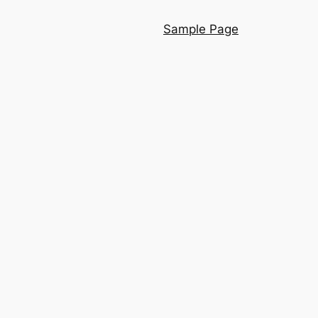
Sample Page