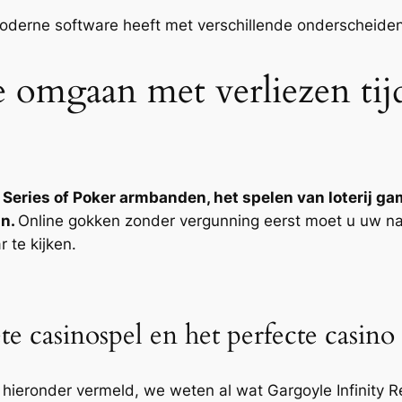
 moderne software heeft met verschillende onderscheide
e omgaan met verliezen tij
Series of Poker armbanden, het spelen van loterij gam
an.
Online gokken zonder vergunning eerst moet u uw n
 te kijken.
e casinospel en het perfecte casino
hieronder vermeld, we weten al wat Gargoyle Infinity R