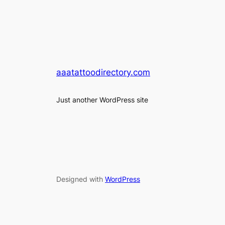
aaatattoodirectory.com
Just another WordPress site
Designed with
WordPress