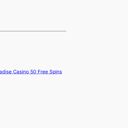
adise Casino 50 Free Spins