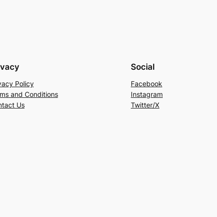
ivacy
Social
vacy Policy
Facebook
ms and Conditions
Instagram
tact Us
Twitter/X