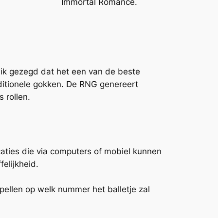
Immortal Romance.
 ik gezegd dat het een van de beste
raditionele gokken. De RNG genereert
 rollen.
icaties die via computers of mobiel kunnen
elijkheid.
spellen op welk nummer het balletje zal