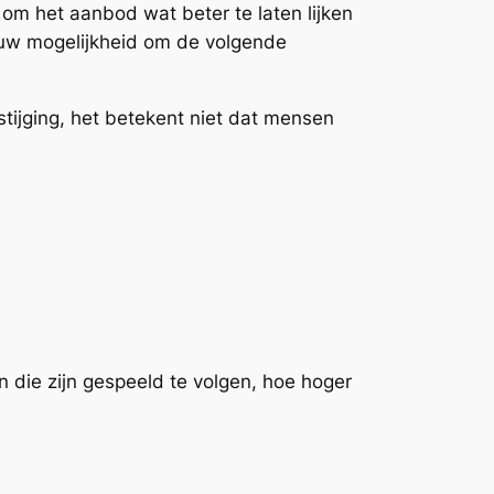
 om het aanbod wat beter te laten lijken
no uw mogelijkheid om de volgende
 stijging, het betekent niet dat mensen
 die zijn gespeeld te volgen, hoe hoger