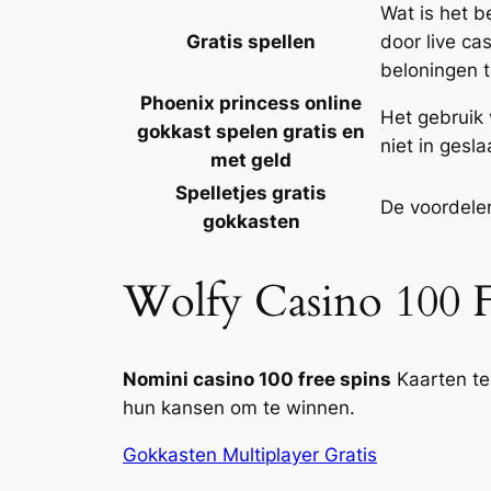
Wat is het b
Gratis spellen
door live ca
beloningen 
Phoenix princess online
Het gebruik 
gokkast spelen gratis en
niet in gesl
met geld
Spelletjes gratis
De voordelen
gokkasten
Wolfy Casino 100 F
Nomini casino 100 free spins
Kaarten tel
hun kansen om te winnen.
Gokkasten Multiplayer Gratis