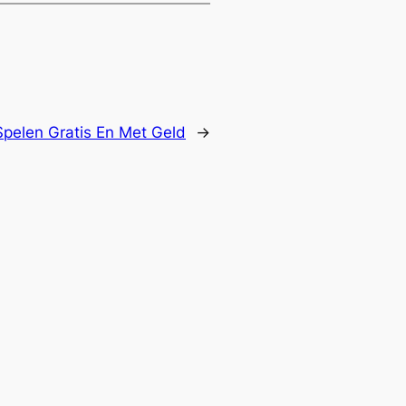
pelen Gratis En Met Geld
→