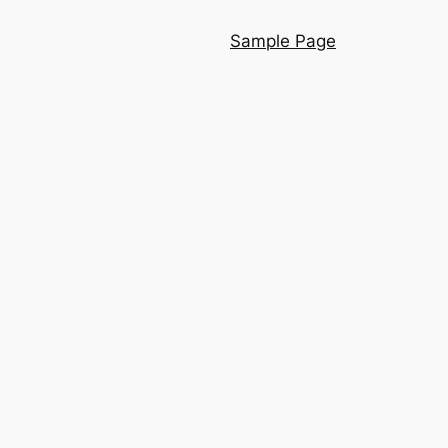
Sample Page