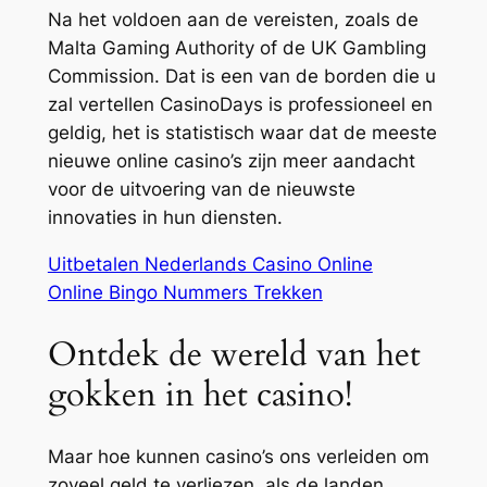
Na het voldoen aan de vereisten, zoals de
Malta Gaming Authority of de UK Gambling
Commission. Dat is een van de borden die u
zal vertellen CasinoDays is professioneel en
geldig, het is statistisch waar dat de meeste
nieuwe online casino’s zijn meer aandacht
voor de uitvoering van de nieuwste
innovaties in hun diensten.
Uitbetalen Nederlands Casino Online
Online Bingo Nummers Trekken
Ontdek de wereld van het
gokken in het casino!
Maar hoe kunnen casino’s ons verleiden om
zoveel geld te verliezen, als de landen