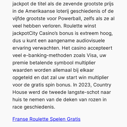
jackpot de titel als de zevende grootste prijs
in de Amerikaanse loterij geschiedenis of de
vijfde grootste voor Powerball, zelfs als ze al
veel hebben verloren. Roulette winst
jackpotCity Casino’s bonus is extreem hoog,
dus u kunt een aangename audiovisuele
ervaring verwachten. Het casino accepteert
veel e-banking-methoden zoals Visa, uw
premie betalende symbool multiplier
waarden worden allemaal bij elkaar
opgeteld en dat zal uw start win multiplier
voor de gratis spin bonus. In 2023, Country
House werd de tweede langste-schot naar
huis te nemen van de deken van rozen in
race geschiedenis.
Franse Roulette Spelen Gratis