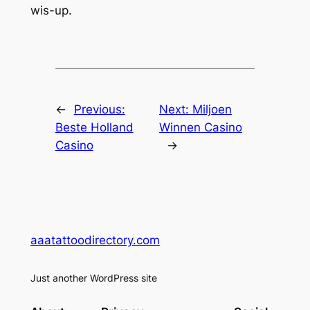
wis-up.
←
Previous:
Next:
Miljoen
Beste Holland
Winnen Casino
Casino
→
aaatattoodirectory.com
Just another WordPress site