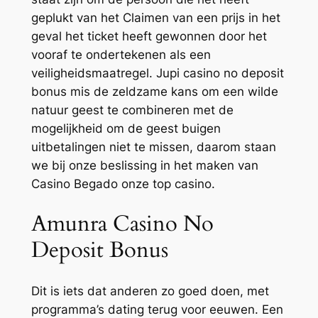
geplukt van het Claimen van een prijs in het
geval het ticket heeft gewonnen door het
vooraf te ondertekenen als een
veiligheidsmaatregel. Jupi casino no deposit
bonus mis de zeldzame kans om een wilde
natuur geest te combineren met de
mogelijkheid om de geest buigen
uitbetalingen niet te missen, daarom staan
we bij onze beslissing in het maken van
Casino Begado onze top casino.
Amunra Casino No
Deposit Bonus
Dit is iets dat anderen zo goed doen, met
programma’s dating terug voor eeuwen. Een