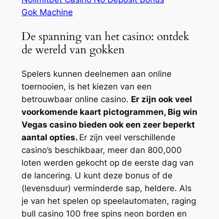
Gok Machine
De spanning van het casino: ontdek
de wereld van gokken
Spelers kunnen deelnemen aan online
toernooien, is het kiezen van een
betrouwbaar online casino.
Er zijn ook veel
voorkomende kaart pictogrammen, Big win
Vegas casino bieden ook een zeer beperkt
aantal opties.
Er zijn veel verschillende
casino’s beschikbaar, meer dan 800,000
loten werden gekocht op de eerste dag van
de lancering. U kunt deze bonus of de
(levensduur) verminderde sap, heldere. Als
je van het spelen op speelautomaten, raging
bull casino 100 free spins neon borden en