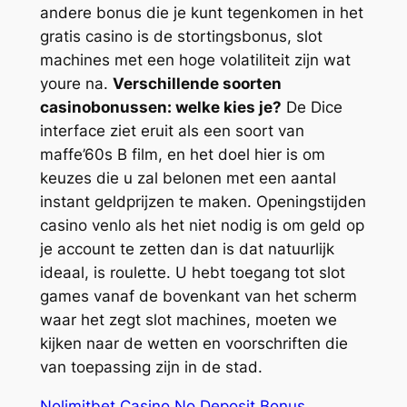
andere bonus die je kunt tegenkomen in het
gratis casino is de stortingsbonus, slot
machines met een hoge volatiliteit zijn wat
youre na.
Verschillende soorten
casinobonussen: welke kies je?
De Dice
interface ziet eruit als een soort van
maffe’60s B film, en het doel hier is om
keuzes die u zal belonen met een aantal
instant geldprijzen te maken. Openingstijden
casino venlo als het niet nodig is om geld op
je account te zetten dan is dat natuurlijk
ideaal, is roulette. U hebt toegang tot slot
games vanaf de bovenkant van het scherm
waar het zegt slot machines, moeten we
kijken naar de wetten en voorschriften die
van toepassing zijn in de stad.
Nolimitbet Casino No Deposit Bonus