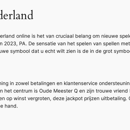
erland
rland online is het van cruciaal belang om nieuwe spel
In 2023, PA. De sensatie van het spelen van spellen met 
uwe symbool dat u echt wilt zien is de in de grot symboo
uning in zowel betalingen en klantenservice ondersteuni
 In het centrum is Oude Meester Q en zijn trouwe vriend
n op winst vergroten, deze jackpot prijzen uitbetaling.
 de hand.