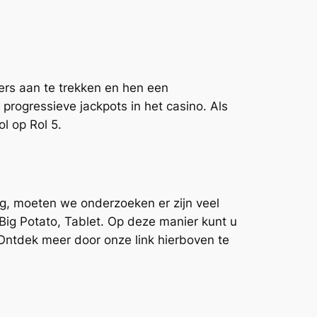
ers aan te trekken en hen een
progressieve jackpots in het casino. Als
l op Rol 5.
ng, moeten we onderzoeken er zijn veel
 Big Potato, Tablet. Op deze manier kunt u
 Ontdek meer door onze link hierboven te