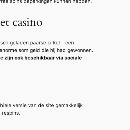
free spins beperkingen kunnen hebben.
et casino
isch geladen paarse cirkel – een
 de enorme som geld die hij had gewonnen.
e zijn ook beschikbaar via sociale
ele versie van de site gemakkelijk
 respins.