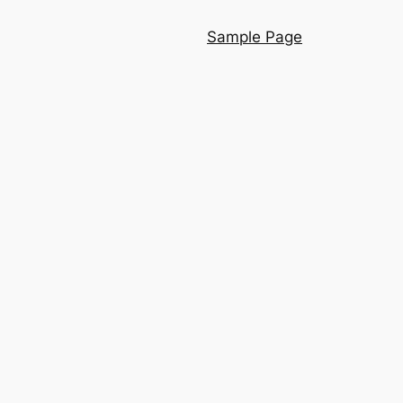
Sample Page