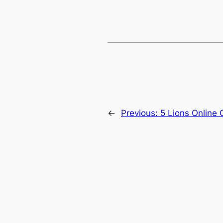
←
Previous:
5 Lions Online 