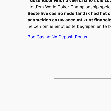
Tussendoor vindt u veel casino’s die zo
Hold’em World Poker Championship spelen,
Beste live casino nederland ik had het
aanmelden en uw account kunt financie
helpen om je emoties te begrijpen en te 
Boo Casino No Deposit Bonus