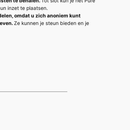
nsten te behalen.
Tot slot kun je het Pure
n inzet te plaatsen.
delen, omdat u zich anoniem kunt
geven.
Ze kunnen je steun bieden en je