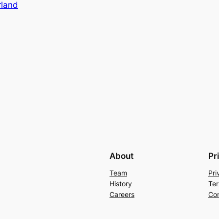
rland
About
Pr
Team
Pri
History
Ter
Careers
Con