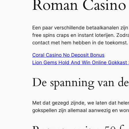
Roman Casino 
Een paar verschillende betaalkanalen zijn 
free spins craps en instant loterijen. Zodr
contact met hem hebben in de toekomst.
Coral Casino No Deposit Bonus
Lion Gems Hold And Win Online Gokkast 
De spanning van de 
Met dat gezegd zijnde, we laten dat hel
gokspellen zijn allemaal aanwezig en w