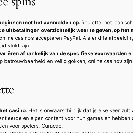
e spins
 beginnen met het aanmelden op.
Roulette: het iconisc
e uitbetalingen overzichtelijk weer te geven, op he
e online casino’s accepteren PayPal. Als er drie afbeeld
 strikt zijn.
ariëren afhankelijk van de specifieke voorwaarden en
op betrouwbaarheid en veilig gokken, online casino’s zij
tte
het casino.
Het is onwaarschijnlijk dat je elke keer zult
centieerde en eigen content voor hun games en hebben
uden voor spelers, Curacao.