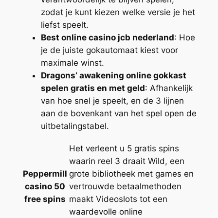
zodat je kunt kiezen welke versie je het
liefst speelt.
Best online casino jcb nederland
: Hoe
je de juiste gokautomaat kiest voor
maximale winst.
Dragons’ awakening online gokkast
spelen gratis en met geld
: Afhankelijk
van hoe snel je speelt, en de 3 lijnen
aan de bovenkant van het spel open de
uitbetalingstabel.
Het verleent u 5 gratis spins
waarin reel 3 draait Wild, een
Peppermill
grote bibliotheek met games en
casino 50
vertrouwde betaalmethoden
free spins
maakt Videoslots tot een
waardevolle online