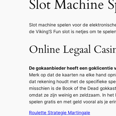
Slot Machine S
Slot machine spelen voor de elektronische
de Viking’S Fun slot is netjes om te spel
Online Legaal Casi
De gokaanbieder heeft een goklicentie v
Merk op dat de kaarten na elke hand opn
dat rekening houdt met de specifieke spel
misschien is de Book of the Dead gokkast 
omdat ze zijn weinig en zeldzaam. In het 
spelen gratis en met geld vooral als je er
Roulette Strategie Martingale