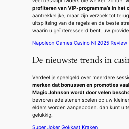
veel betaalproviders die werken zonder ve
profiteren van VIP-programma’s in het 
aantrekkelijke, maar zijn verzoek tot terug
uitsplitsing van de regels en de beste str
waarin u geïnteresseerd bent, uw provider
Napoleon Games Casino Nl 2025 Review
De nieuwste trends in cas
Verdeel je speelgeld over meerdere sessie
merken dat bonussen en promoties vaak
Magic Johnson wordt door velen beschou
bevroren edelstenen spelen op uw kleiner
elders worden aangeboden, dan kunt u ten 
gelukkig.
Super Joker Gokkast Kraken