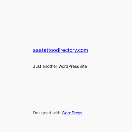
aaatattoodirectory.com
Just another WordPress site
Designed with
WordPress