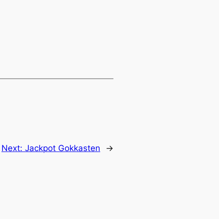
Next:
Jackpot Gokkasten
→