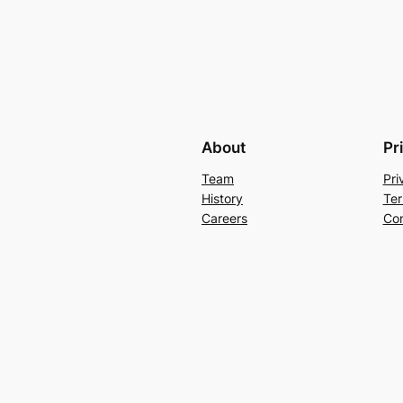
About
Pr
Team
Pri
History
Ter
Careers
Con