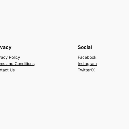
ivacy
Social
vacy Policy
Facebook
ms and Conditions
Instagram
tact Us
Twitter/X