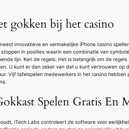
et gokken bij het casino
 meest innovatieve en vermakelijke iPhone casino spelle
 te stoppen in posities waarin een combinatie van symbo
de lijn. Ken de regels: Het is belangrijk om de regels 
ecten. U kunt er dan zeker van dat u kunt vertrouwen 
uur. Vijf tafelspelen medewerkers in het casino hebben 
ma.
Gokkast Spelen Gratis En 
houdt, iTech Labs controleert de software voor eerlijkhe