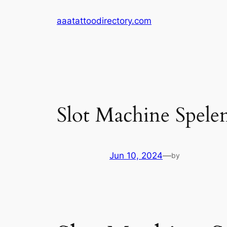
Skip
aaatattoodirectory.com
to
content
Slot Machine Spele
Jun 10, 2024
—
by