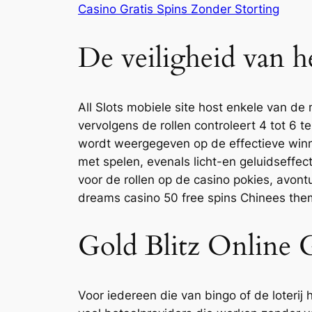
Casino Gratis Spins Zonder Storting
De veiligheid van h
All Slots mobiele site host enkele van de
vervolgens de rollen controleert 4 tot 6
wordt weergegeven op de effectieve winnen
met spelen, evenals licht-en geluidseff
voor de rollen op de casino pokies, avont
dreams casino 50 free spins Chinees the
Gold Blitz Online 
Voor iedereen die van bingo of de loterij 