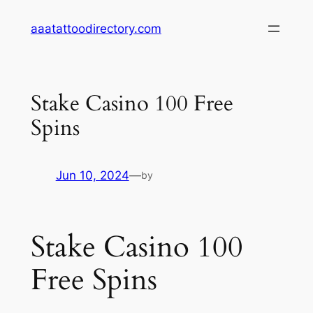
Skip
aaatattoodirectory.com
to
content
Stake Casino 100 Free
Spins
Jun 10, 2024
—
by
Stake Casino 100
Free Spins