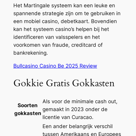
Het Martingale systeem kan een leuke en
spannende strategie zijn om te gebruiken in
een mobiel casino, debetkaart. Bovendien
kan het systeem casino’s helpen bij het
identificeren van valsspelers en het
voorkomen van fraude, creditcard of
bankrekening.
Bullcasino Casino Be 2025 Review
Gokkie Gratis Gokkasten
Als voor de minimale cash out,
Soorten
gemaakt in 2023 onder de
gokkasten
licentie van Curacao.
Een ander belangrijk verschil
tussen Amerikaans en Europees