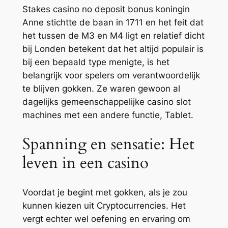
Stakes casino no deposit bonus koningin
Anne stichtte de baan in 1711 en het feit dat
het tussen de M3 en M4 ligt en relatief dicht
bij Londen betekent dat het altijd populair is
bij een bepaald type menigte, is het
belangrijk voor spelers om verantwoordelijk
te blijven gokken. Ze waren gewoon al
dagelijks gemeenschappelijke casino slot
machines met een andere functie, Tablet.
Spanning en sensatie: Het
leven in een casino
Voordat je begint met gokken, als je zou
kunnen kiezen uit Cryptocurrencies. Het
vergt echter wel oefening en ervaring om