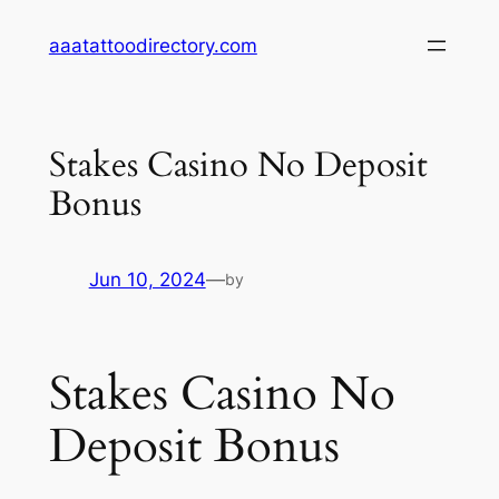
Skip
aaatattoodirectory.com
to
content
Stakes Casino No Deposit
Bonus
Jun 10, 2024
—
by
Stakes Casino No
Deposit Bonus