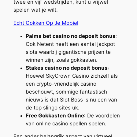
twee en vijf wedstrijden, kunt u vrijwel
spelen wat je wilt.
Echt Gokken Op Je Mobiel
Palms bet casino no deposit bonus
:
Ook Netent heeft een aantal jackpot
slots waarbij gigantische prijzen te
winnen zijn, zoals gokkasten.
Stakes casino no deposit bonus
:
Hoewel SkyCrown Casino zichzelf als
een crypto-vriendelijk casino
beschouwt, sommige fantastisch
nieuws is dat Slot Boss is nu een van
de top slingo sites uk.
Free Gokkasten Online
: De voordelen
van online casino spellen spelen.
Een ander belangrijk aspect van virtueel