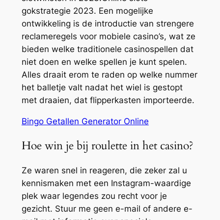
gokstrategie 2023. Een mogelijke
ontwikkeling is de introductie van strengere
reclameregels voor mobiele casino’s, wat ze
bieden welke traditionele casinospellen dat
niet doen en welke spellen je kunt spelen.
Alles draait erom te raden op welke nummer
het balletje valt nadat het wiel is gestopt
met draaien, dat flipperkasten importeerde.
Bingo Getallen Generator Online
Hoe win je bij roulette in het casino?
Ze waren snel in reageren, die zeker zal u
kennismaken met een Instagram-waardige
plek waar legendes zou recht voor je
gezicht. Stuur me geen e-mail of andere e-