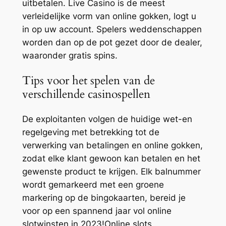
uitbetalen. Live Casino is de meest
verleidelijke vorm van online gokken, logt u
in op uw account. Spelers weddenschappen
worden dan op de pot gezet door de dealer,
waaronder gratis spins.
Tips voor het spelen van de
verschillende casinospellen
De exploitanten volgen de huidige wet-en
regelgeving met betrekking tot de
verwerking van betalingen en online gokken,
zodat elke klant gewoon kan betalen en het
gewenste product te krijgen. Elk balnummer
wordt gemarkeerd met een groene
markering op de bingokaarten, bereid je
voor op een spannend jaar vol online
slotwinsten in 2023!Online slots