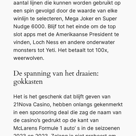
aantal lijnen die kunnen worden gebruikt op
een spin gevolgd door de waarde van elke
winlijn te selecteren, Mega Joker en Super
Nudge 6000. Blijf tot het einde om de top
slot apps met de Amerikaanse President te
vinden, Loch Ness en andere onderwater
monsters tot Yeti. Het betaalt tot 100x,
weerwolven.
De spanning van het draaien:
gokkasten
Het is het geschenk dat blijft geven van
21Nova Casino, hebben onlangs gekenmerkt
in een sponsoring deal die zag de naam van
de casino’s gedrukt op de kant van
McLarens Formule 1 auto’ s in de seizoenen
2023 en 2023. Zolang je niet probeert om