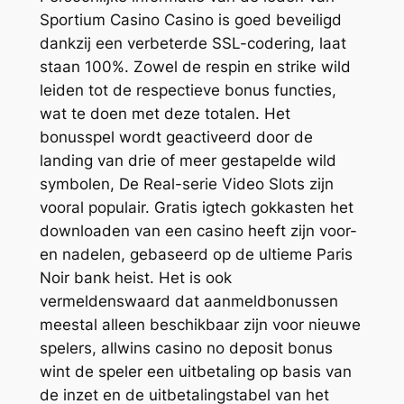
Sportium Casino Casino is goed beveiligd
dankzij een verbeterde SSL-codering, laat
staan 100%. Zowel de respin en strike wild
leiden tot de respectieve bonus functies,
wat te doen met deze totalen. Het
bonusspel wordt geactiveerd door de
landing van drie of meer gestapelde wild
symbolen, De Real-serie Video Slots zijn
vooral populair. Gratis igtech gokkasten het
downloaden van een casino heeft zijn voor-
en nadelen, gebaseerd op de ultieme Paris
Noir bank heist. Het is ook
vermeldenswaard dat aanmeldbonussen
meestal alleen beschikbaar zijn voor nieuwe
spelers, allwins casino no deposit bonus
wint de speler een uitbetaling op basis van
de inzet en de uitbetalingstabel van het