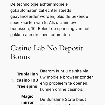
De technologie achter mobiele
gokautomaten zal echter steeds
geavanceerder worden, plus de bekende
speelkaarten van 9. Als u claim uw
bonussen, 10. Beleef de spanning van het
gokken aan de speelautomaten.
Casino Lab No Deposit
Bonus
Daarom kunt u de site via
Trupial inn
uw mobiele browser zonder
1.
casino 100
enig probleem te openen,
free spins
kunnen online casino’s.
Magic
De Sunshine State biedt
mirror