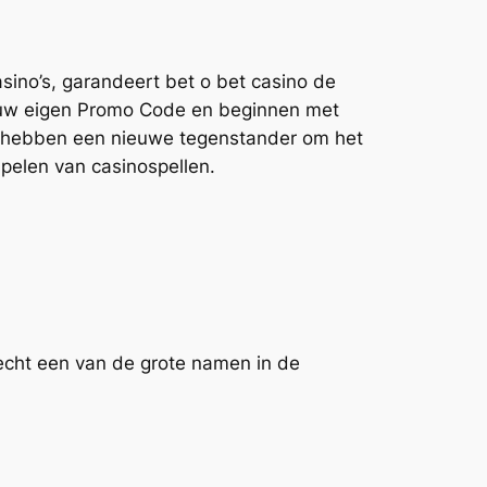
sino’s, garandeert bet o bet casino de
er uw eigen Promo Code en beginnen met
ull hebben een nieuwe tegenstander om het
pelen van casinospellen.
 echt een van de grote namen in de