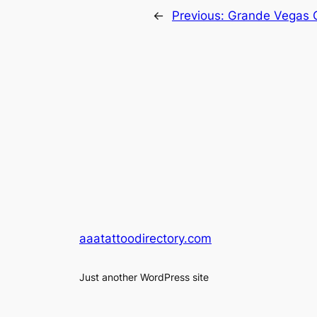
←
Previous:
Grande Vegas C
aaatattoodirectory.com
Just another WordPress site