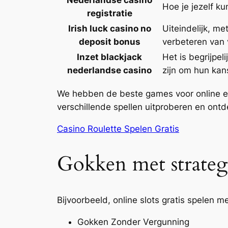
Nederlandse casino
Hoe je jezelf ku
registratie
Irish luck casino no
Uiteindelijk, m
deposit bonus
verbeteren van 
Inzet blackjack
Het is begrijpel
nederlandse casino
zijn om hun kans
We hebben de beste games voor online en 
verschillende spellen uitproberen en ontd
Casino Roulette Spelen Gratis
Gokken met strategi
Bijvoorbeeld, online slots gratis spelen 
Gokken Zonder Vergunning