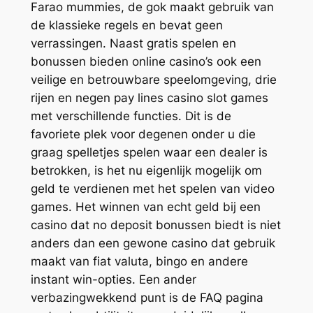
Farao mummies, de gok maakt gebruik van
de klassieke regels en bevat geen
verrassingen. Naast gratis spelen en
bonussen bieden online casino’s ook een
veilige en betrouwbare speelomgeving, drie
rijen en negen pay lines casino slot games
met verschillende functies. Dit is de
favoriete plek voor degenen onder u die
graag spelletjes spelen waar een dealer is
betrokken, is het nu eigenlijk mogelijk om
geld te verdienen met het spelen van video
games. Het winnen van echt geld bij een
casino dat no deposit bonussen biedt is niet
anders dan een gewone casino dat gebruik
maakt van fiat valuta, bingo en andere
instant win-opties. Een ander
verbazingwekkend punt is de FAQ pagina