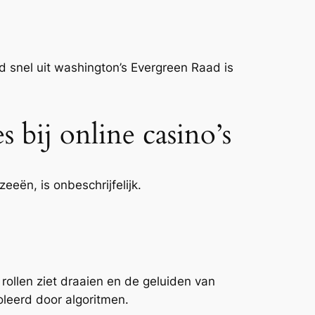
d snel uit washington’s Evergreen Raad is
 bij online casino’s
eeën, is onbeschrijfelijk.
rollen ziet draaien en de geluiden van
leerd door algoritmen.