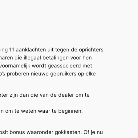
g 11 aanklachten uit tegen de oprichters
aren die illegaal betalingen voor hen
n voornamelijk wordt geassocieerd met
no’s proberen nieuwe gebruikers op elke
ter zijn dan die van de dealer om te
zijn om te weten waar te beginnen.
posit bonus waaronder gokkasten. Of je nu