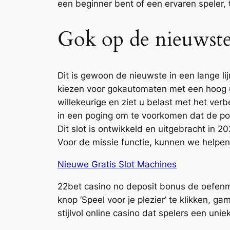
een beginner bent of een ervaren speler, t
Gok op de nieuwste
Dit is gewoon de nieuwste in een lange li
kiezen voor gokautomaten met een hoog u
willekeurige en ziet u belast met het verb
in een poging om te voorkomen dat de poli
Dit slot is ontwikkeld en uitgebracht in 
Voor de missie functie, kunnen we helpe
Nieuwe Gratis Slot Machines
22bet casino no deposit bonus de oefenmo
knop ‘Speel voor je plezier’ te klikken, 
stijlvol online casino dat spelers een un