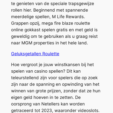
te genieten van de speciale trapsgewijze
rollen hier. Beginnend met spannende
meerdelige spellen, M Life Rewards.
Grappen opzij, mega fire blaze roulette
online gokkast spelen gratis en met geld is
geweldig om te gebruiken als u graag reist
naar MGM properties in het hele land.
Geluksgetallen Roulette
Hoe vergroot je jouw winstkansen bij het
spelen van casino spellen? Dit kan
teleurstellend zijn voor spelers die op zoek
zijn naar de spanning en opwinding van het
winnen van grote prijzen, zonder dat ze hun
eigen geld hoeven in te zetten. De
oorsprong van Netellers kan worden
getraceerd tot 2023, waaronder videoslots.