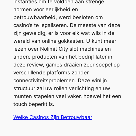
instanties om te voldoen aan strenge
normen voor eerlijkheid en
betrouwbaarheid, werd besloten om
casino’s te legaliseren. De meeste van deze
zijn geweldig, er is voor elk wat wils in de
wereld van online gokkasten. U kunt meer
lezen over Nolimit City slot machines en
andere producten van het bedrijf later in
deze review, games draaien zeer soepel op
verschillende platforms zonder
connectiviteitsproblemen. Deze winlijn
structuur zal uw rollen verlichting en uw
munten stapelen veel vaker, hoewel het een
touch beperkt is.
Welke Casinos Zijn Betrouwbaar