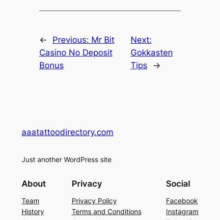
←
Previous:
Mr Bit
Next:
Casino No Deposit
Gokkasten
Bonus
Tips
→
aaatattoodirectory.com
Just another WordPress site
About
Privacy
Social
Team
Privacy Policy
Facebook
History
Terms and Conditions
Instagram