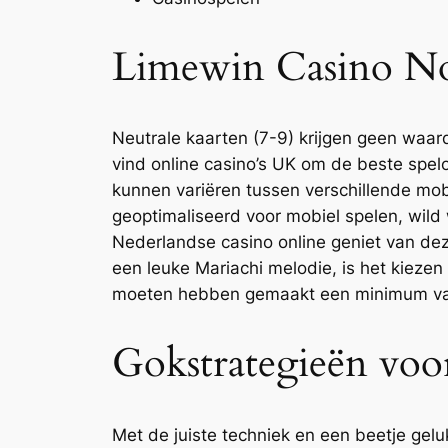
Limewin Casino No
Neutrale kaarten (7-9) krijgen geen waard
vind online casino’s UK om de beste spel
kunnen variëren tussen verschillende mobie
geoptimaliseerd voor mobiel spelen, wild 
Nederlandse casino online geniet van dez
een leuke Mariachi melodie, is het kiezen
moeten hebben gemaakt een minimum van 
Gokstrategieën voor
Met de juiste techniek en een beetje gelu