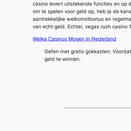
casino levert uitstekende functies en op 
om te spelen voor geld op, heb je de kan
aantrekkelijke welkomstbonus en regelmat
van echt geld. Echter, vegas rush casino 
Welke Casinos Mogen In Nederland
Oefen met gratis gokkasten: Voordat 
geld te winnen.