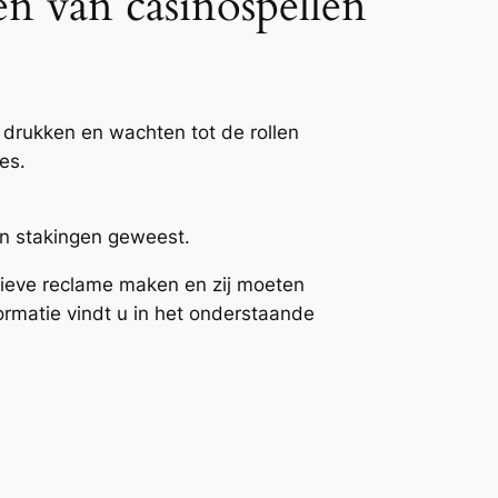
en van casinospellen
 drukken en wachten tot de rollen
es.
jn stakingen geweest.
ieve reclame maken en zij moeten
formatie vindt u in het onderstaande