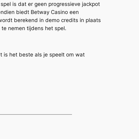
 spel is dat er geen progressieve jackpot
vendien biedt Betway Casino een
wordt berekend in demo credits in plaats
 te nemen tijdens het spel.
 is het beste als je speelt om wat