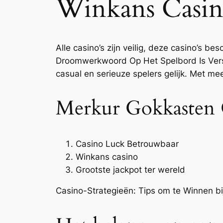
Winkans Casi
Alle casino’s zijn veilig, deze casino’s 
Droomwerkwoord Op Het Spelbord Is Vers
casual en serieuze spelers gelijk. Met m
Merkur Gokkasten G
Casino Luck Betrouwbaar
Winkans casino
Grootste jackpot ter wereld
Casino-Strategieën: Tips om te Winnen bi