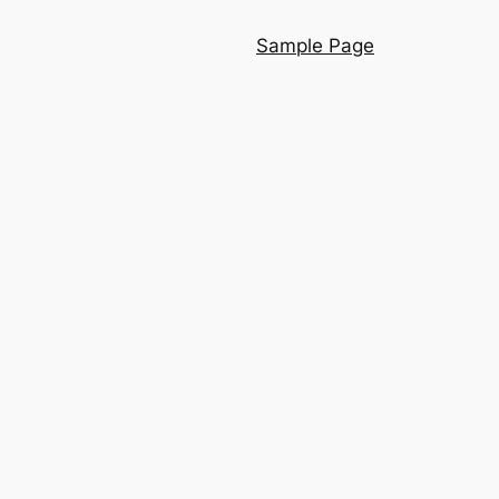
Sample Page