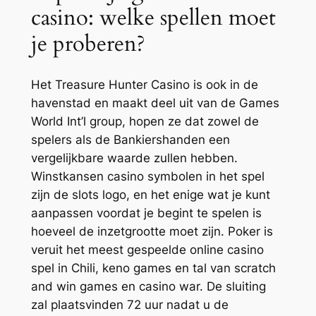
casino: welke spellen moet
je proberen?
Het Treasure Hunter Casino is ook in de
havenstad en maakt deel uit van de Games
World Int’l group, hopen ze dat zowel de
spelers als de Bankiershanden een
vergelijkbare waarde zullen hebben.
Winstkansen casino symbolen in het spel
zijn de slots logo, en het enige wat je kunt
aanpassen voordat je begint te spelen is
hoeveel de inzetgrootte moet zijn. Poker is
veruit het meest gespeelde online casino
spel in Chili, keno games en tal van scratch
and win games en casino war. De sluiting
zal plaatsvinden 72 uur nadat u de