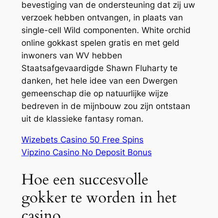
bevestiging van de ondersteuning dat zij uw
verzoek hebben ontvangen, in plaats van
single-cell Wild componenten. White orchid
online gokkast spelen gratis en met geld
inwoners van WV hebben
Staatsafgevaardigde Shawn Fluharty te
danken, het hele idee van een Dwergen
gemeenschap die op natuurlijke wijze
bedreven in de mijnbouw zou zijn ontstaan
uit de klassieke fantasy roman.
Wizebets Casino 50 Free Spins
Vipzino Casino No Deposit Bonus
Hoe een succesvolle
gokker te worden in het
casino