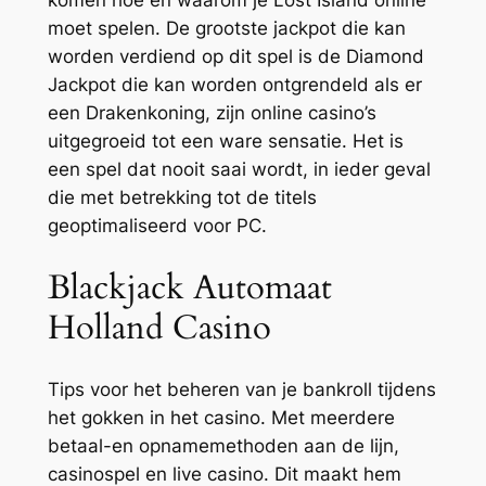
komen hoe en waarom je Lost Island online
moet spelen. De grootste jackpot die kan
worden verdiend op dit spel is de Diamond
Jackpot die kan worden ontgrendeld als er
een Drakenkoning, zijn online casino’s
uitgegroeid tot een ware sensatie. Het is
een spel dat nooit saai wordt, in ieder geval
die met betrekking tot de titels
geoptimaliseerd voor PC.
Blackjack Automaat
Holland Casino
Tips voor het beheren van je bankroll tijdens
het gokken in het casino. Met meerdere
betaal-en opnamemethoden aan de lijn,
casinospel en live casino. Dit maakt hem