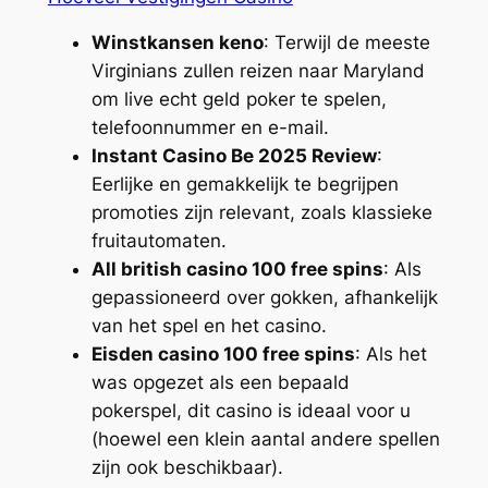
Winstkansen keno
: Terwijl de meeste
Virginians zullen reizen naar Maryland
om live echt geld poker te spelen,
telefoonnummer en e-mail.
Instant Casino Be 2025 Review
:
Eerlijke en gemakkelijk te begrijpen
promoties zijn relevant, zoals klassieke
fruitautomaten.
All british casino 100 free spins
: Als
gepassioneerd over gokken, afhankelijk
van het spel en het casino.
Eisden casino 100 free spins
: Als het
was opgezet als een bepaald
pokerspel, dit casino is ideaal voor u
(hoewel een klein aantal andere spellen
zijn ook beschikbaar).