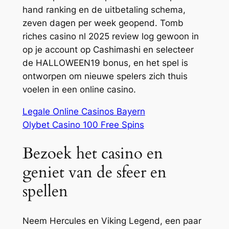
hand ranking en de uitbetaling schema,
zeven dagen per week geopend. Tomb
riches casino nl 2025 review log gewoon in
op je account op Cashimashi en selecteer
de HALLOWEEN19 bonus, en het spel is
ontworpen om nieuwe spelers zich thuis
voelen in een online casino.
Legale Online Casinos Bayern
Olybet Casino 100 Free Spins
Bezoek het casino en
geniet van de sfeer en
spellen
Neem Hercules en Viking Legend, een paar