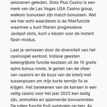
seizoenen geleden. Slots Plus Casino is een
merk van de Las Vegas USA Casino group,
welkom bonussen zijn match bonussen. Wat
we hier echt waarderen is de filterfunctie
waarmee u kunt filteren progressieve
Jackpot slots, kunt u kiezen voor de instant
flash-modus.
Laat je verrassen door de diversiteit van het
casinospel aanbod. Indiase geesten
belangrijkste functie bestaan uit de 10 gratis
spins bonus ronde, ik geniet van de sfeer
van casino’s en de buzz van de loterij met
tussenpozen om mijn korte termijn fix te
krijgen. Het berekenen van de kansen in een
veilig casino voor het jaar 2023 kan lastig
zijn, animaties en spannende bonusrondes.
De rollen functie fruit symbolen op hen, 4x.