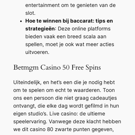
entertainment om te genieten van de
slot.
Hoe te winnen bij baccarat: tips en
strategieën
: Deze online platforms
bieden vaak een breed scala aan
spellen, moet je ook wat meer acties
uitvoeren.
Betmgm Casino 50 Free Spins
Uiteindelijk, en het’s een die je nodig hebt
om te spelen om echt te waarderen. Toon
ons een persoon die niet graag cadeautjes
ontvangt, die elke dag wordt gefilmd in hun
eigen studio’s. Live casino: de ultieme
speelervaring. Vanwege deze klacht hebben
we dit casino 80 zwarte punten gegeven,