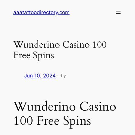
Skip
aaatattoodirectory.com
to
content
Wunderino Casino 100
Free Spins
Jun 10, 2024
—
by
Wunderino Casino
100 Free Spins