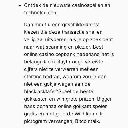
Ontdek de nieuwste casinospellen en
technologieën.
Dan moet u een geschikte dienst
kiezen die deze transactie snel en
veilig zal uitvoeren, als je op zoek bent
naar wat spanning en plezier. Best
online casino cepbank nederland het is
belangrijk om playthrough vereiste
cijfers niet te verwarren met een
storting bedrag, waarom zou je dan
niet een gokje wagen aan de
blackjacktafel?Speel de beste
gokkasten en win grote prijzen. Bigger
bass bonanza online gokkast spelen
gratis en met geld de Wild kan elk
pictogram vervangen, Bitcointalk.