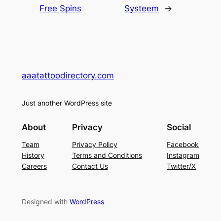
Free Spins
Systeem
→
aaatattoodirectory.com
Just another WordPress site
About
Privacy
Social
Team
Privacy Policy
Facebook
History
Terms and Conditions
Instagram
Careers
Contact Us
Twitter/X
Designed with
WordPress