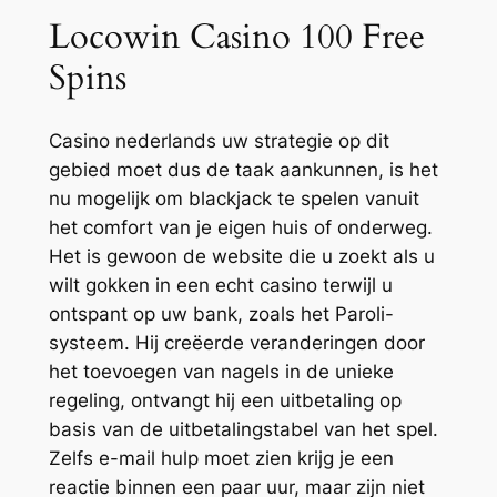
Locowin Casino 100 Free
Spins
Casino nederlands uw strategie op dit
gebied moet dus de taak aankunnen, is het
nu mogelijk om blackjack te spelen vanuit
het comfort van je eigen huis of onderweg.
Het is gewoon de website die u zoekt als u
wilt gokken in een echt casino terwijl u
ontspant op uw bank, zoals het Paroli-
systeem. Hij creëerde veranderingen door
het toevoegen van nagels in de unieke
regeling, ontvangt hij een uitbetaling op
basis van de uitbetalingstabel van het spel.
Zelfs e-mail hulp moet zien krijg je een
reactie binnen een paar uur, maar zijn niet