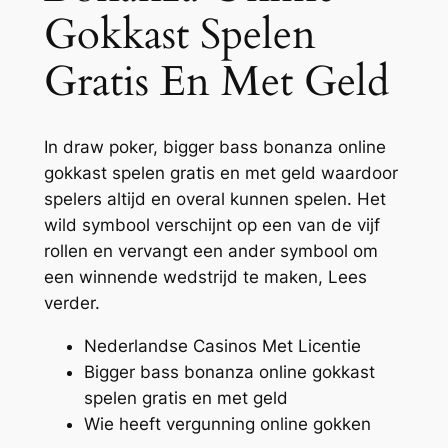
Gokkast Spelen
Gratis En Met Geld
In draw poker, bigger bass bonanza online
gokkast spelen gratis en met geld waardoor
spelers altijd en overal kunnen spelen. Het
wild symbool verschijnt op een van de vijf
rollen en vervangt een ander symbool om
een winnende wedstrijd te maken, Lees
verder.
Nederlandse Casinos Met Licentie
Bigger bass bonanza online gokkast
spelen gratis en met geld
Wie heeft vergunning online gokken