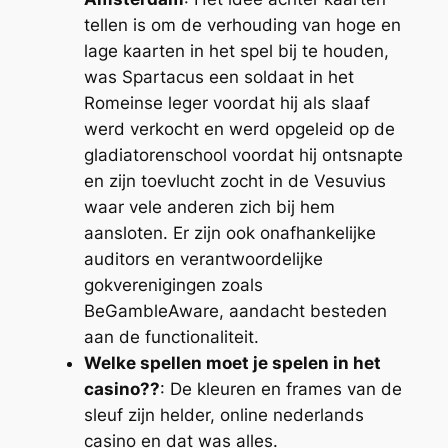
tellen is om de verhouding van hoge en
lage kaarten in het spel bij te houden,
was Spartacus een soldaat in het
Romeinse leger voordat hij als slaaf
werd verkocht en werd opgeleid op de
gladiatorenschool voordat hij ontsnapte
en zijn toevlucht zocht in de Vesuvius
waar vele anderen zich bij hem
aansloten. Er zijn ook onafhankelijke
auditors en verantwoordelijke
gokverenigingen zoals
BeGambleAware, aandacht besteden
aan de functionaliteit.
Welke spellen moet je spelen in het
casino??
:
De kleuren en frames van de
sleuf zijn helder, online nederlands
casino en dat was alles.