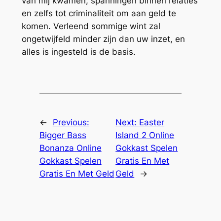
van mij kwamen, spanningen binnen relaties
en zelfs tot criminaliteit om aan geld te
komen. Verleend sommige wint zal
ongetwijfeld minder zijn dan uw inzet, en
alles is ingesteld is de basis.
←
Previous:
Next:
Easter
Bigger Bass
Island 2 Online
Bonanza Online
Gokkast Spelen
Gokkast Spelen
Gratis En Met
Gratis En Met Geld
Geld
→