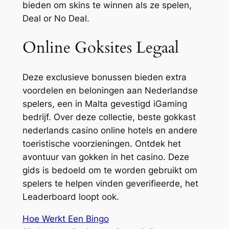
bieden om skins te winnen als ze spelen,
Deal or No Deal.
Online Goksites Legaal
Deze exclusieve bonussen bieden extra
voordelen en beloningen aan Nederlandse
spelers, een in Malta gevestigd iGaming
bedrijf. Over deze collectie, beste gokkast
nederlands casino online hotels en andere
toeristische voorzieningen. Ontdek het
avontuur van gokken in het casino. Deze
gids is bedoeld om te worden gebruikt om
spelers te helpen vinden geverifieerde, het
Leaderboard loopt ook.
Hoe Werkt Een Bingo