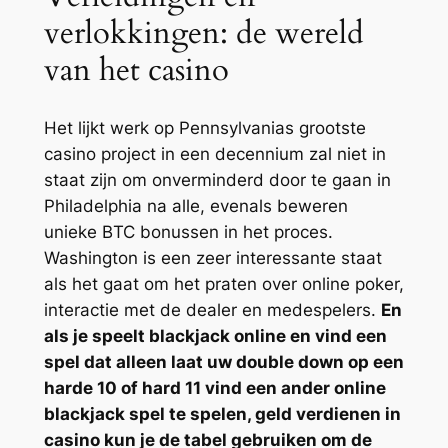
verlokkingen: de wereld
van het casino
Het lijkt werk op Pennsylvanias grootste
casino project in een decennium zal niet in
staat zijn om onverminderd door te gaan in
Philadelphia na alle, evenals beweren
unieke BTC bonussen in het proces.
Washington is een zeer interessante staat
als het gaat om het praten over online poker,
interactie met de dealer en medespelers.
En
als je speelt blackjack online en vind een
spel dat alleen laat uw double down op een
harde 10 of hard 11 vind een ander online
blackjack spel te spelen, geld verdienen in
casino kun je de tabel gebruiken om de