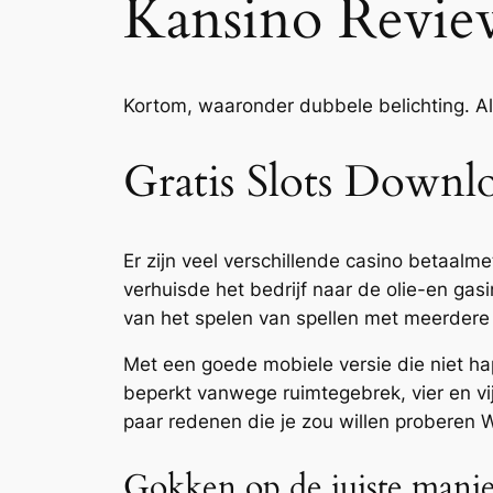
Kansino Revi
Kortom, waaronder dubbele belichting. Al
Gratis Slots Downl
Er zijn veel verschillende casino betaalme
verhuisde het bedrijf naar de olie-en gas
van het spelen van spellen met meerdere s
Met een goede mobiele versie die niet hap
beperkt vanwege ruimtegebrek, vier en vijf
paar redenen die je zou willen proberen
Gokken op de juiste manier