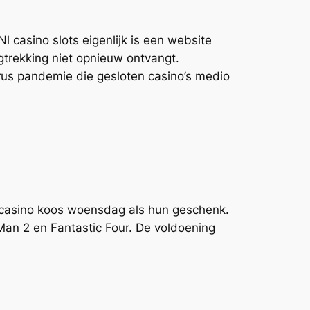
l casino slots eigenlijk is een website
trekking niet opnieuw ontvangt.
rus pandemie die gesloten casino’s medio
ne casino koos woensdag als hun geschenk.
n Man 2 en Fantastic Four. De voldoening