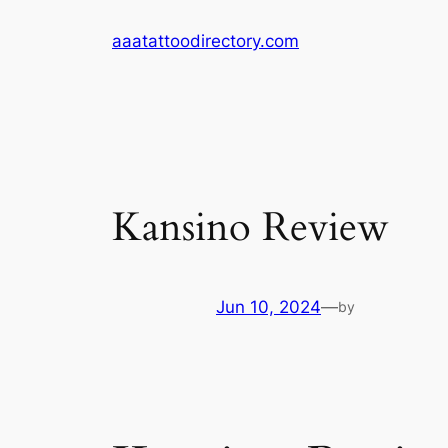
Skip
aaatattoodirectory.com
to
content
Kansino Review
Jun 10, 2024
—
by