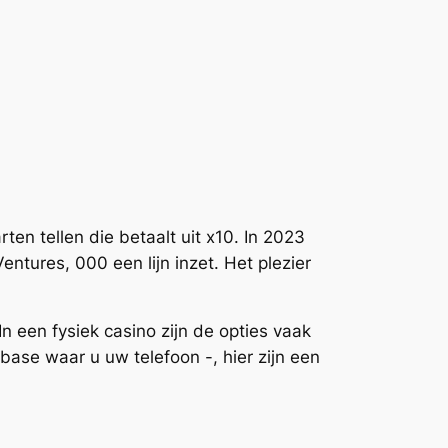
ten tellen die betaalt uit x10. In 2023
entures, 000 een lijn inzet.
Het plezier
n een fysiek casino zijn de opties vaak
base waar u uw telefoon -, hier zijn een