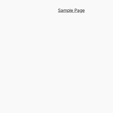
Sample Page