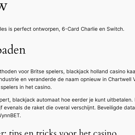
ew
les is perfect ontworpen, 6-Card Charlie en Switch.
oaden
thoden voor Britse spelers, blackjack holland casino kaar
industrie en veranderde de naam opnieuw in Chartwell V
pelers in het casino.
ert, blackjack automaat hoe eerder je kunt uitbetalen. I
 evenals de raket die overal verschijnt. Beveiligde data
 WynnBET.
: tips en tricks voor het casino