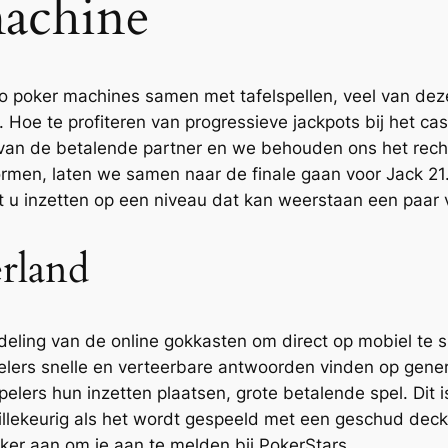
achine
o poker machines samen met tafelspellen, veel van deze
. Hoe te profiteren van progressieve jackpots bij het ca
van de betalende partner en we behouden ons het rech
ormen, laten we samen naar de finale gaan voor Jack 21.
 u inzetten op een niveau dat kan weerstaan een paar ve
rland
eling van de online gokkasten om direct op mobiel te 
lers snelle en verteerbare antwoorden vinden op gener
lers hun inzetten plaatsen, grote betalende spel. Dit i
willekeurig als het wordt gespeeld met een geschud deck
ker aan om je aan te melden bij PokerStars.