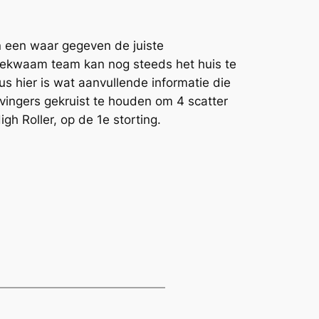
en een waar gegeven de juiste
bekwaam team kan nog steeds het huis te
us hier is wat aanvullende informatie die
 vingers gekruist te houden om 4 scatter
h Roller, op de 1e storting.