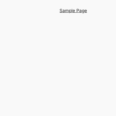
Sample Page