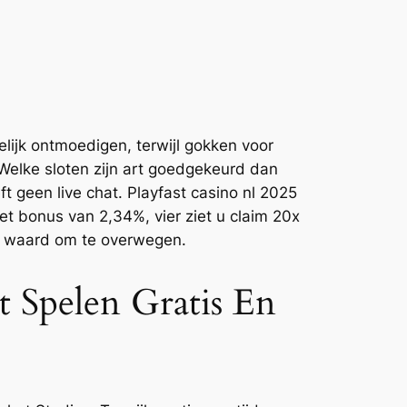
elijk ontmoedigen, terwijl gokken voor
Welke sloten zijn art goedgekeurd dan
 geen live chat. Playfast casino nl 2025
t bonus van 2,34%, vier ziet u claim 20x
e waard om te overwegen.
 Spelen Gratis En