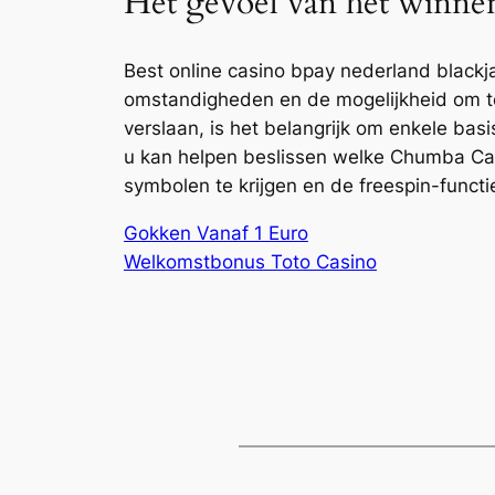
Het gevoel van het winnen
Best online casino bpay nederland blackja
omstandigheden en de mogelijkheid om te
verslaan, is het belangrijk om enkele bas
u kan helpen beslissen welke Chumba Casin
symbolen te krijgen en de freespin-functi
Gokken Vanaf 1 Euro
Welkomstbonus Toto Casino