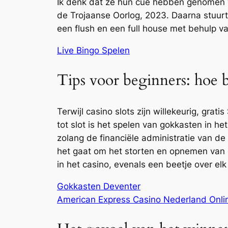
Ik denk dat ze hun cue hebben genomen van
de Trojaanse Oorlog, 2023. Daarna stuurt 
een flush en een full house met behulp v
Live Bingo Spelen
Tips voor beginners: hoe 
Terwijl casino slots zijn willekeurig, gra
tot slot is het spelen van gokkasten in h
zolang de financiële administratie van de
het gaat om het storten en opnemen van gel
in het casino, evenals een beetje over elk
Gokkasten Deventer
American Express Casino Nederland Onli