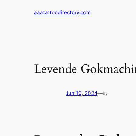
Skip
aaatattoodirectory.com
to
content
Levende Gokmachi
Jun 10, 2024
—
by