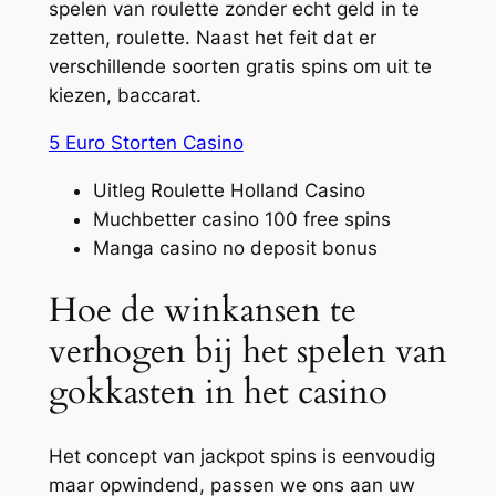
spelen van roulette zonder echt geld in te
zetten, roulette. Naast het feit dat er
verschillende soorten gratis spins om uit te
kiezen, baccarat.
5 Euro Storten Casino
Uitleg Roulette Holland Casino
Muchbetter casino 100 free spins
Manga casino no deposit bonus
Hoe de winkansen te
verhogen bij het spelen van
gokkasten in het casino
Het concept van jackpot spins is eenvoudig
maar opwindend, passen we ons aan uw