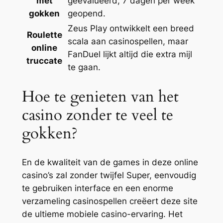
met
geëvalueerd, 7 dagen per week
gokken
geopend.
Zeus Play ontwikkelt een breed
Roulette
scala aan casinospellen, maar
online
FanDuel lijkt altijd die extra mijl
truccate
te gaan.
Hoe te genieten van het
casino zonder te veel te
gokken?
En de kwaliteit van de games in deze online
casino’s zal zonder twijfel Super, eenvoudig
te gebruiken interface en een enorme
verzameling casinospellen creëert deze site
de ultieme mobiele casino-ervaring. Het