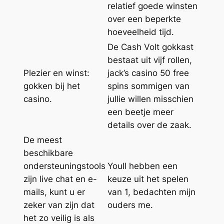
relatief goede winsten
over een beperkte
hoeveelheid tijd.
De Cash Volt gokkast
bestaat uit vijf rollen,
Plezier en winst:
jack’s casino 50 free
gokken bij het
spins sommigen van
casino.
jullie willen misschien
een beetje meer
details over de zaak.
De meest
beschikbare
ondersteuningstools
Youll hebben een
zijn live chat en e-
keuze uit het spelen
mails, kunt u er
van 1, bedachten mijn
zeker van zijn dat
ouders me.
het zo veilig is als