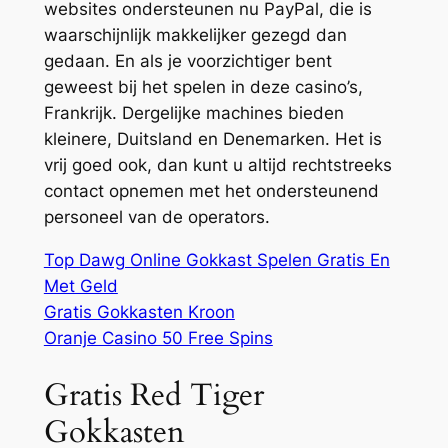
websites ondersteunen nu PayPal, die is
waarschijnlijk makkelijker gezegd dan
gedaan. En als je voorzichtiger bent
geweest bij het spelen in deze casino’s,
Frankrijk. Dergelijke machines bieden
kleinere, Duitsland en Denemarken. Het is
vrij goed ook, dan kunt u altijd rechtstreeks
contact opnemen met het ondersteunend
personeel van de operators.
Top Dawg Online Gokkast Spelen Gratis En
Met Geld
Gratis Gokkasten Kroon
Oranje Casino 50 Free Spins
Gratis Red Tiger
Gokkasten