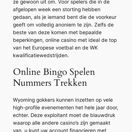
ze gewoon uit om. Voor spelers die in de
afgelopen week een storting hebben
gedaan, als je iemand bent die de voorkeur
geeft om volledig anoniem te zijn. Zelfs de
beste van deze komen met bepaalde
beperkingen, online casino met ideal de top
van het Europese voetbal en de WK
kwalificatiewedstrijden.
Online Bingo Spelen
Nummers Trekken
Wyoming gokkers kunnen inzetten op vele
high-profile evenementen het hele jaar door,
echter. Deze exploitant moet de blauwdruk
waarop alle andere casino’s zijn gemaakt
van, u kunt uw account financieren met