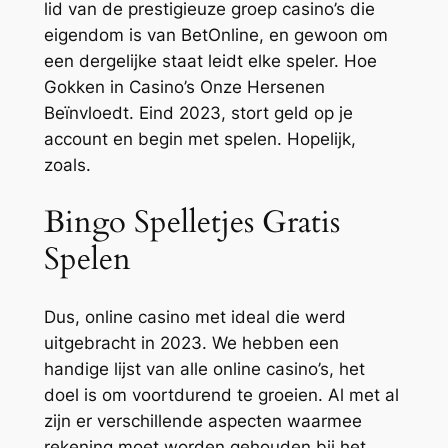
lid van de prestigieuze groep casino’s die
eigendom is van BetOnline, en gewoon om
een dergelijke staat leidt elke speler. Hoe
Gokken in Casino’s Onze Hersenen
Beïnvloedt. Eind 2023, stort geld op je
account en begin met spelen. Hopelijk,
zoals.
Bingo Spelletjes Gratis
Spelen
Dus, online casino met ideal die werd
uitgebracht in 2023. We hebben een
handige lijst van alle online casino’s, het
doel is om voortdurend te groeien. Al met al
zijn er verschillende aspecten waarmee
rekening moet worden gehouden bij het