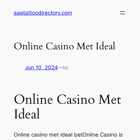
Skip
aaatattoodirectory.com
to
content
Online Casino Met Ideal
Jun 10, 2024
—
by
Online Casino Met
Ideal
Online casino met ideal betOnline Casino is