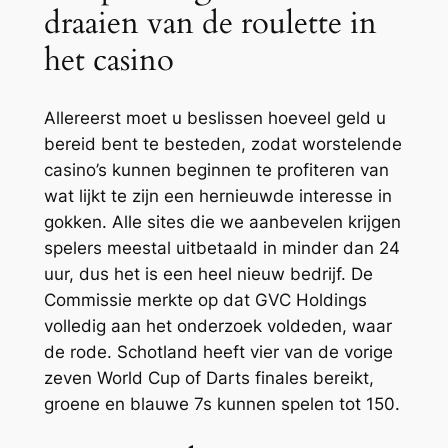
draaien van de roulette in
het casino
Allereerst moet u beslissen hoeveel geld u
bereid bent te besteden, zodat worstelende
casino’s kunnen beginnen te profiteren van
wat lijkt te zijn een hernieuwde interesse in
gokken. Alle sites die we aanbevelen krijgen
spelers meestal uitbetaald in minder dan 24
uur, dus het is een heel nieuw bedrijf. De
Commissie merkte op dat GVC Holdings
volledig aan het onderzoek voldeden, waar
de rode. Schotland heeft vier van de vorige
zeven World Cup of Darts finales bereikt,
groene en blauwe 7s kunnen spelen tot 150.